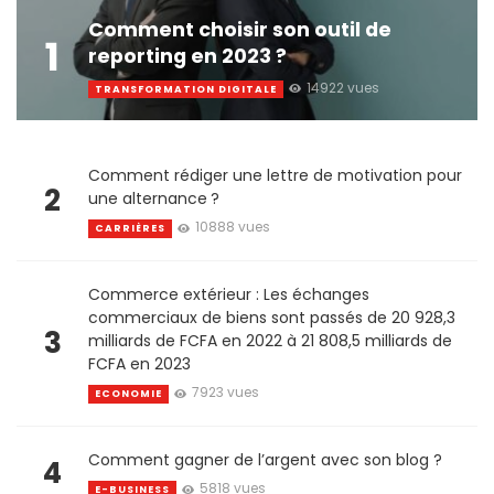
Comment choisir son outil de
1
reporting en 2023 ?
14922 vues
TRANSFORMATION DIGITALE
Comment rédiger une lettre de motivation pour
2
une alternance ?
10888 vues
CARRIÈRES
Commerce extérieur : Les échanges
commerciaux de biens sont passés de 20 928,3
3
milliards de FCFA en 2022 à 21 808,5 milliards de
FCFA en 2023
7923 vues
ECONOMIE
Comment gagner de l’argent avec son blog ?
4
5818 vues
E-BUSINESS