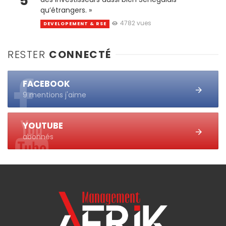
5
qu’étrangers. »
4782 vues
DEVELOPEMENT & RSE
RESTER
CONNECTÉ
FACEBOOK
9 mentions j'aime
YOUTUBE
abonnés