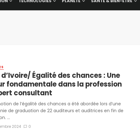
ION
TECHNOLOGIES
PLANÈTE
SANTÉ & BIEN-ÊTRE
ES
d’Ivoire/ Égalité des chances : Une
ur fondamentale dans la profession
pert consultant
otion de l’égalité des chances a été abordée lors d’une
ie de graduation de 22 auditeurs et auditrices en fin de
n. ...
tembre 2024
0