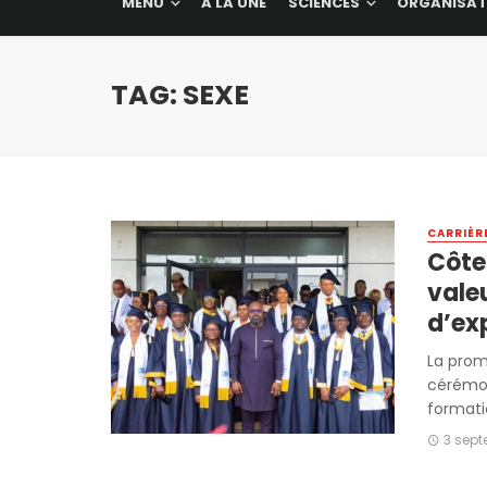
MENU
A LA UNE
SCIENCES
ORGANISAT
TAG: SEXE
CARRIÈR
Côte 
vale
d’ex
La prom
cérémon
formatio
3 sep