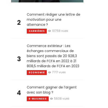
Comment rédiger une lettre de
motivation pour une
2
alternance ?
10758 vues
CARRIÈRES
Commerce extérieur : Les
échanges commerciaux de
biens sont passés de 20 928,3
3
milliards de FCFA en 2022 à 21
808,5 milliards de FCFA en 2023
7717 vues
ECONOMIE
Comment gagner de l’argent
4
avec son blog ?
5608 vues
E-BUSINESS