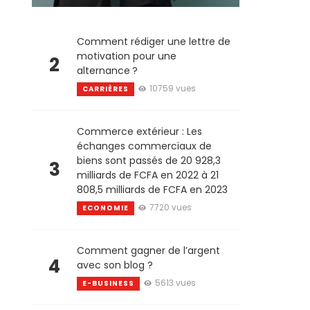
Comment rédiger une lettre de
motivation pour une
2
alternance ?
10759 vues
CARRIÈRES
Commerce extérieur : Les
échanges commerciaux de
biens sont passés de 20 928,3
3
milliards de FCFA en 2022 à 21
808,5 milliards de FCFA en 2023
7720 vues
ECONOMIE
Comment gagner de l’argent
4
avec son blog ?
5613 vues
E-BUSINESS