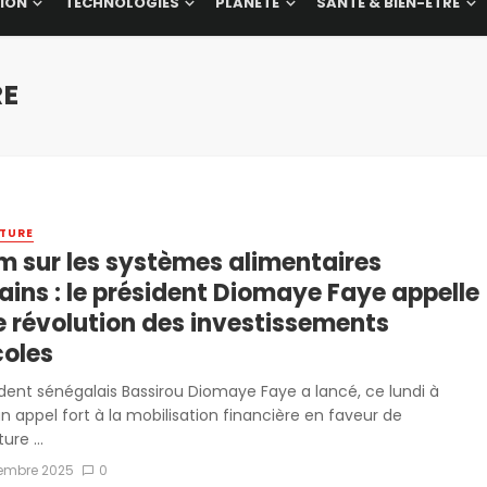
ION
TECHNOLOGIES
PLANÈTE
SANTÉ & BIEN-ÊTRE
RE
TURE
m sur les systèmes alimentaires
ains : le président Diomaye Faye appelle
e révolution des investissements
coles
ident sénégalais Bassirou Diomaye Faye a lancé, ce lundi à
n appel fort à la mobilisation financière en faveur de
ture ...
tembre 2025
0