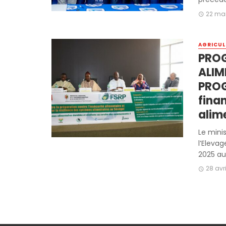
22 ma
AGRICUL
PROG
ALIM
PROG
fina
alim
Le minis
l’Eleva
2025 au
28 avr