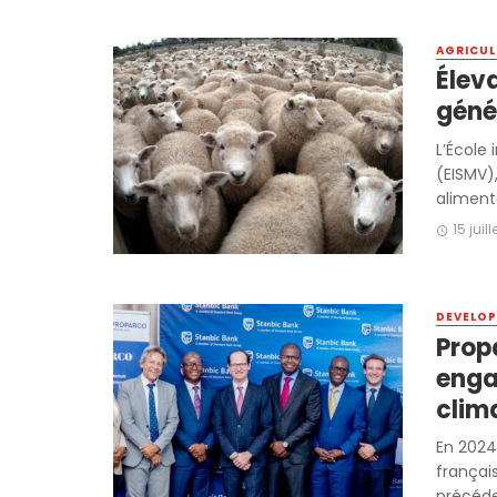
AGRICUL
Éleva
géné
L’École
(EISMV)
alimenta
15 juil
DEVELOP
Propa
enga
clim
En 2024
françai
précéden