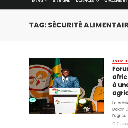
MENU
A LA UNE
SCIENCES
ORGANISAT
TAG: SÉCURITÉ ALIMENTAI
AGRICUL
Foru
afric
à un
agri
Le prés
Dakar, u
l’agricul
2 sep