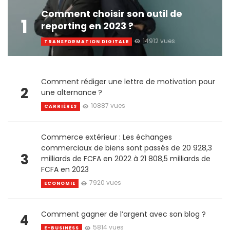
Comment choisir son outil de
1
reporting en 2023 ?
14912 vues
TRANSFORMATION DIGITALE
Comment rédiger une lettre de motivation pour
2
une alternance ?
10887 vues
CARRIÈRES
Commerce extérieur : Les échanges
commerciaux de biens sont passés de 20 928,3
3
milliards de FCFA en 2022 à 21 808,5 milliards de
FCFA en 2023
7920 vues
ECONOMIE
Comment gagner de l’argent avec son blog ?
4
5814 vues
E-BUSINESS