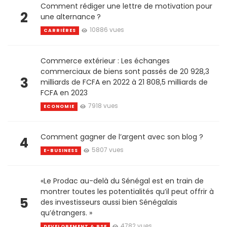
Comment rédiger une lettre de motivation pour
2
une alternance ?
10886 vues
CARRIÈRES
Commerce extérieur : Les échanges
commerciaux de biens sont passés de 20 928,3
3
milliards de FCFA en 2022 à 21 808,5 milliards de
FCFA en 2023
7918 vues
ECONOMIE
Comment gagner de l’argent avec son blog ?
4
5807 vues
E-BUSINESS
«Le Prodac au-delà du Sénégal est en train de
montrer toutes les potentialités qu’il peut offrir à
5
des investisseurs aussi bien Sénégalais
qu’étrangers. »
4782 vues
DEVELOPEMENT & RSE