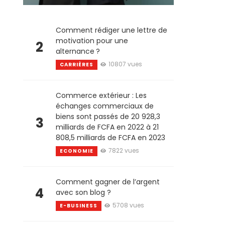
Comment rédiger une lettre de
motivation pour une
2
alternance ?
10807 vues
CARRIÈRES
Commerce extérieur : Les
échanges commerciaux de
biens sont passés de 20 928,3
3
milliards de FCFA en 2022 à 21
808,5 milliards de FCFA en 2023
7822 vues
ECONOMIE
Comment gagner de l’argent
4
avec son blog ?
5708 vues
E-BUSINESS