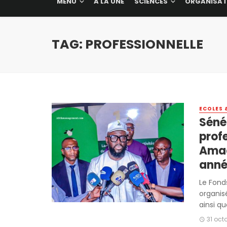
MENU
A LA UNE
SCIENCES
ORGANISAT
TAG: PROFESSIONNELLE
ECOLES 
Séné
profe
Amad
anné
Le Fond
organis
ainsi que
31 oct