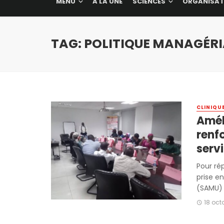
MENU
A LA UNE
SCIENCES
ORGANISAT
TAG: POLITIQUE MANAGÉRI
CLINIQU
Améli
renf
serv
Pour ré
prise e
(SAMU) a
18 oct