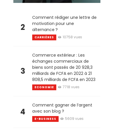
Comment rédiger une lettre de
motivation pour une
2
alternance ?
10758 vues
CARRIÈRES
Commerce extérieur : Les
échanges commerciaux de
biens sont passés de 20 928,3
3
milliards de FCFA en 2022 à 21
808,5 milliards de FCFA en 2023
7718 vues
ECONOMIE
Comment gagner de l’argent
4
avec son blog ?
5609 vues
E-BUSINESS