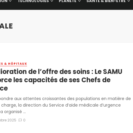
ION
TECHNOLOGIES
PLANÈTE
SANTÉ & BIEN-ÊTRE
ALE
ES & HÔPITAUX
oration de l’offre des soins : Le SAMU
orce les capacités de ses Chefs de
ice
pondre aux attentes croissantes des populations en matière de
n charge, la direction du Service d’aide médicale d’urgence
 organisé ...
obre 2025
0