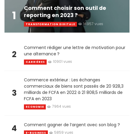
Comment choisir son outil de
1
reporting en 2023 ?
14957 vues
TRANSFORMATION DIGITALE
Comment rédiger une lettre de motivation pour
2
une alternance ?
10901 vues
CARRIÈRES
Commerce extérieur : Les échanges
commerciaux de biens sont passés de 20 928,3
3
milliards de FCFA en 2022 à 21 808,5 milliards de
FCFA en 2023
7964 vues
ECONOMIE
Comment gagner de l’argent avec son blog ?
4
5859 vues
E-BUSINESS