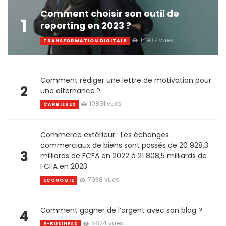
Comment choisir son outil de
1
reporting en 2023 ?
14937 vues
TRANSFORMATION DIGITALE
Comment rédiger une lettre de motivation pour
2
une alternance ?
10891 vues
CARRIÈRES
Commerce extérieur : Les échanges
commerciaux de biens sont passés de 20 928,3
3
milliards de FCFA en 2022 à 21 808,5 milliards de
FCFA en 2023
7938 vues
ECONOMIE
Comment gagner de l’argent avec son blog ?
4
5824 vues
E-BUSINESS