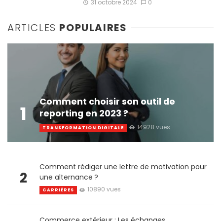
31 octobre 2024
0
ARTICLES
POPULAIRES
Comment choisir son outil de
1
reporting en 2023 ?
14928 vues
TRANSFORMATION DIGITALE
Comment rédiger une lettre de motivation pour
2
une alternance ?
10890 vues
CARRIÈRES
Commerce extérieur : Les échanges