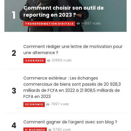
Comment choisir son outil de
1
reporting en 2023 ?
14897 vues
TRANSFORMATION DIGITALE
Comment rédiger une lettre de motivation pour
2
une alternance ?
10856 vues
CARRIÈRES
Commerce extérieur : Les échanges
commerciaux de biens sont passés de 20 928,3
3
milliards de FCFA en 2022 à 21 808,5 milliards de
FCFA en 2023
7897 vues
ECONOMIE
Comment gagner de l’argent avec son blog ?
4
5783 vues
E-BUSINESS