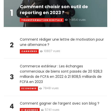
Comment choisir son outil de
1
reporting en 2023 ?
14854 vues
TRANSFORMATION DIGITALE
Comment rédiger une lettre de motivation pour
2
une alternance ?
10837 vues
CARRIÈRES
Commerce extérieur : Les échanges
commerciaux de biens sont passés de 20 928,3
3
milliards de FCFA en 2022 à 21 808,5 milliards de
FCFA en 2023
7848 vues
ECONOMIE
Comment gagner de l’argent avec son blog ?
4
5741 vues
E-BUSINESS