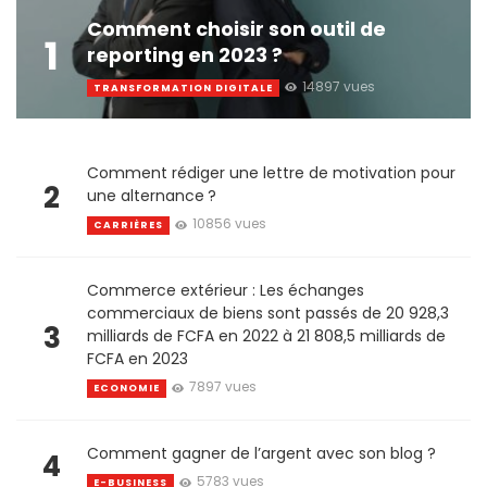
Comment choisir son outil de
1
reporting en 2023 ?
14897 vues
TRANSFORMATION DIGITALE
Comment rédiger une lettre de motivation pour
2
une alternance ?
10856 vues
CARRIÈRES
Commerce extérieur : Les échanges
commerciaux de biens sont passés de 20 928,3
3
milliards de FCFA en 2022 à 21 808,5 milliards de
FCFA en 2023
7897 vues
ECONOMIE
Comment gagner de l’argent avec son blog ?
4
5783 vues
E-BUSINESS