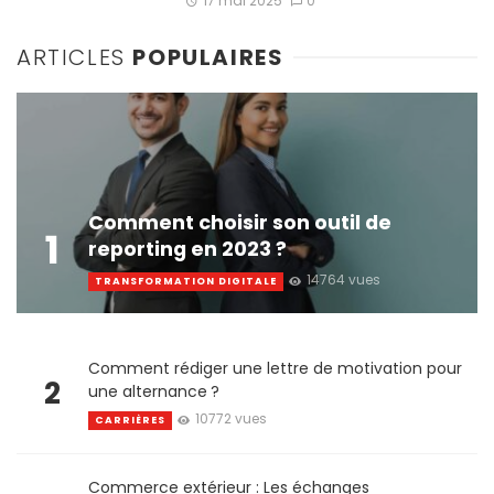
17 mai 2025
0
ARTICLES
POPULAIRES
Comment choisir son outil de
1
reporting en 2023 ?
14764 vues
TRANSFORMATION DIGITALE
Comment rédiger une lettre de motivation pour
2
une alternance ?
10772 vues
CARRIÈRES
Commerce extérieur : Les échanges