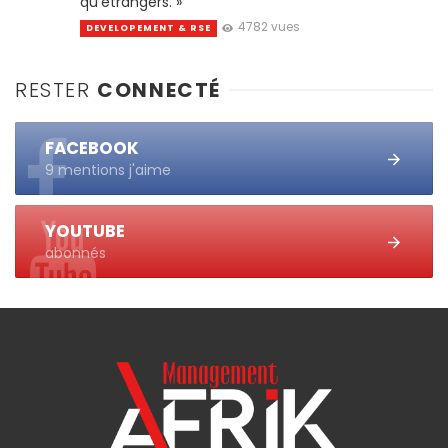
qu’étrangers. »
4782 vues
DEVELOPEMENT & RSE
RESTER
CONNECTÉ
FACEBOOK
9 mentions j'aime
YOUTUBE
abonnés