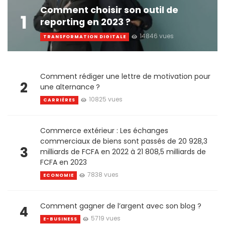
Comment choisir son outil de
1
reporting en 2023 ?
14846 vues
TRANSFORMATION DIGITALE
Comment rédiger une lettre de motivation pour
2
une alternance ?
10825 vues
CARRIÈRES
Commerce extérieur : Les échanges
commerciaux de biens sont passés de 20 928,3
3
milliards de FCFA en 2022 à 21 808,5 milliards de
FCFA en 2023
7838 vues
ECONOMIE
Comment gagner de l’argent avec son blog ?
4
5719 vues
E-BUSINESS