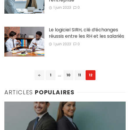
1 juin 2023
0
Le logiciel SIRH, clé d’échanges
réussis entre les RH et les salariés
1 juin 2023
0
Posts
1
...
10
11
12
navigation
ARTICLES
POPULAIRES