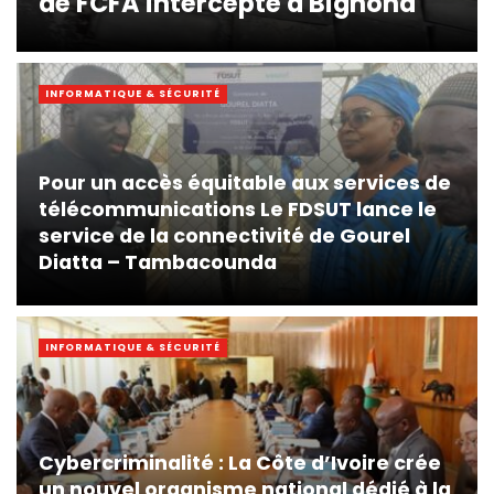
de FCFA intercepté à Bignona
INFORMATIQUE & SÉCURITÉ
Pour un accès équitable aux services de
télécommunications Le FDSUT lance le
service de la connectivité de Gourel
Diatta – Tambacounda
INFORMATIQUE & SÉCURITÉ
Cybercriminalité : La Côte d’Ivoire crée
un nouvel organisme national dédié à la