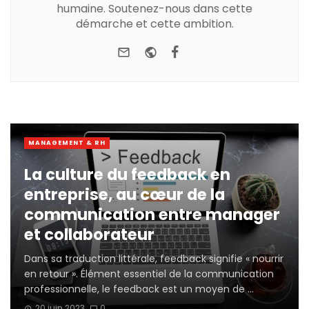
humaine. Soutenez-nous dans cette
démarche et cette ambition.
e-mail
Website
Facebook
Youtube
MANAGEMENT & RH
La culture du feedback en
entreprise, au cœur de la
communication entre manager
et collaborateur
Dans sa traduction littérale, feedback signifie « nourrir
en retour ». Élément essentiel de la communication
professionnelle, le feedback est un moyen de ...
20 juin 2023
0