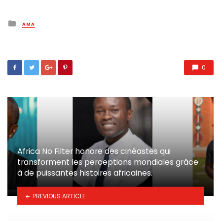
Posted
AMA
in
0
Africa No Filter honore des cinéastes qui
transforment les perceptions mondiales grâce
à de puissantes histoires africaines.
PREVIOUS ARTICLE