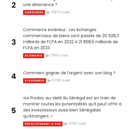
2
une alternance ?
10873 vues
CARRIÈRES
Commerce extérieur : Les échanges
commerciaux de biens sont passés de 20 928,3
3
milliards de FCFA en 2022 à 21 808,5 milliards de
FCFA en 2023
7900 vues
ECONOMIE
Comment gagner de l’argent avec son blog ?
4
5786 vues
E-BUSINESS
«Le Prodac au-delà du Sénégal est en train de
montrer toutes les potentialités qu’il peut offrir à
5
des investisseurs aussi bien Sénégalais
qu’étrangers. »
4782 vues
DEVELOPEMENT & RSE