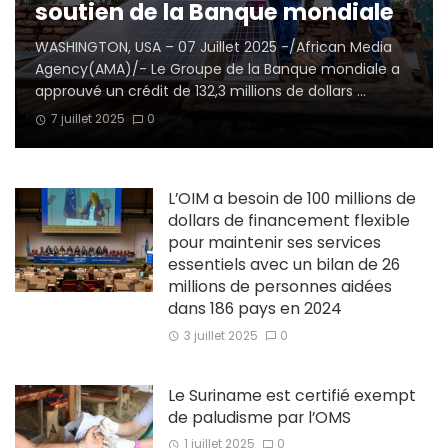
soutien de la Banque mondiale
WASHINGTON, USA – 07 Juillet 2025 -/African Media
Agency(AMA)/- Le Groupe de la Banque mondiale a
approuvé un crédit de 132,3 millions de dollars ...
7 juillet 2025
0
L’OIM a besoin de 100 millions de
dollars de financement flexible
pour maintenir ses services
essentiels avec un bilan de 26
millions de personnes aidées
dans 186 pays en 2024
3 juillet 2025
0
Le Suriname est certifié exempt
de paludisme par l’OMS
1 juillet 2025
0